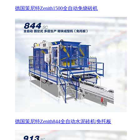
德国策尼特Zenith1500全自动免烧砖机
德国策尼特Zenith844全自动水泥砖机|免托板