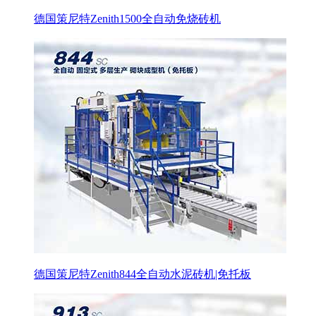
德国策尼特Zenith1500全自动免烧砖机
德国策尼特Zenith844全自动水泥砖机|免托板