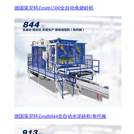
德国策尼特Zenith1500全自动免烧砖机
德国策尼特Zenith844全自动水泥砖机|免托板