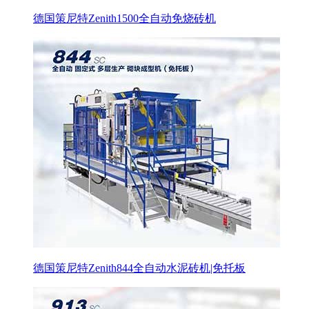
德国策尼特Zenith1500全自动免烧砖机
德国策尼特Zenith844全自动水泥砖机|免托板