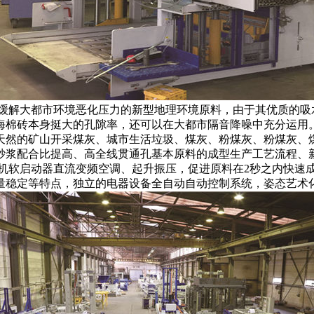
缓解大都市环境恶化压力的新型地理环境原料，由于其优质的吸水
海棉砖本身挺大的孔隙率，还可以在大都市隔音降噪中充分运用
天然的矿山开采煤灰、城市生活垃圾、煤灰、粉煤灰、粉煤灰、
砂浆配合比提高、高全线贯通孔基本原料的成型生产工艺流程、
电机软启动器直流变频空调、起升振压，促进原料在2秒之内快速
量稳定等特点，独立的电器设备全自动自动控制系统，姿态艺术