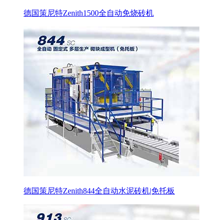
德国策尼特Zenith1500全自动免烧砖机
德国策尼特Zenith844全自动水泥砖机|免托板