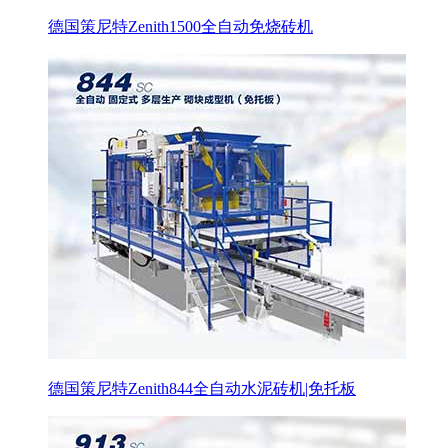
德国策尼特Zenith1500全自动免烧砖机
德国策尼特Zenith844全自动水泥砖机|免托板