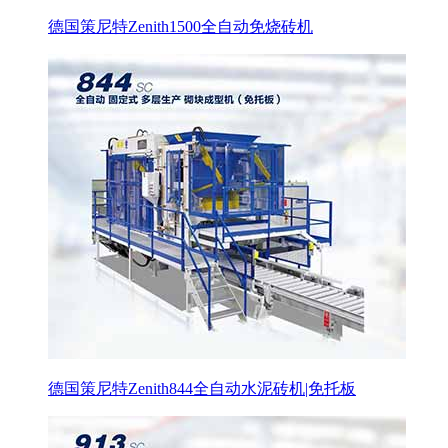
德国策尼特Zenith1500全自动免烧砖机
德国策尼特Zenith844全自动水泥砖机|免托板