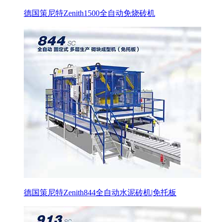
德国策尼特Zenith1500全自动免烧砖机
德国策尼特Zenith844全自动水泥砖机|免托板