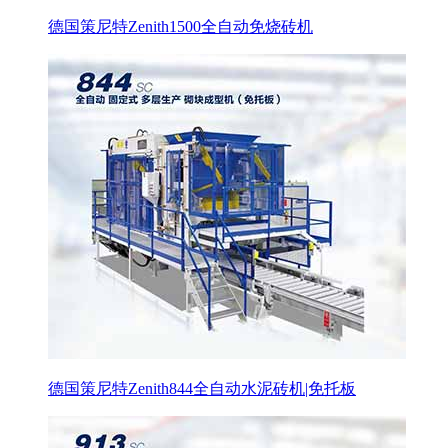
德国策尼特Zenith1500全自动免烧砖机
德国策尼特Zenith844全自动水泥砖机|免托板