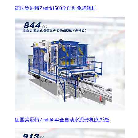
德国策尼特Zenith1500全自动免烧砖机
德国策尼特Zenith844全自动水泥砖机|免托板