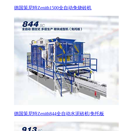
德国策尼特Zenith1500全自动免烧砖机
德国策尼特Zenith844全自动水泥砖机|免托板