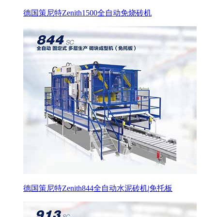
德国策尼特Zenith1500全自动免烧砖机
德国策尼特Zenith844全自动水泥砖机|免托板