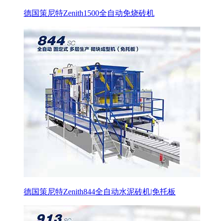
德国策尼特Zenith1500全自动免烧砖机
德国策尼特Zenith844全自动水泥砖机|免托板