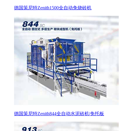
德国策尼特Zenith1500全自动免烧砖机
德国策尼特Zenith844全自动水泥砖机|免托板