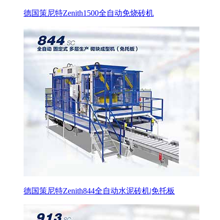
德国策尼特Zenith1500全自动免烧砖机
德国策尼特Zenith844全自动水泥砖机|免托板