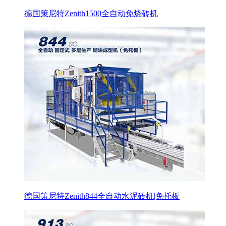
德国策尼特Zenith1500全自动免烧砖机
德国策尼特Zenith844全自动水泥砖机|免托板