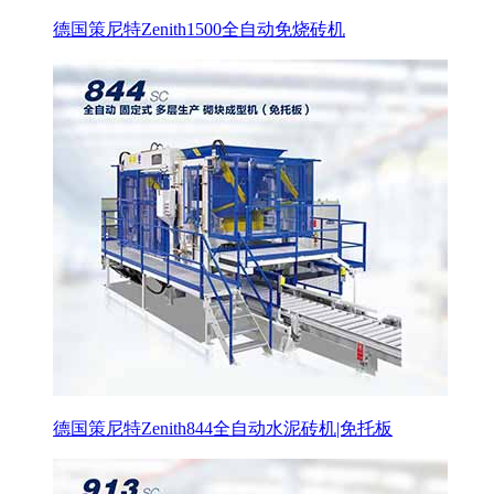
德国策尼特Zenith1500全自动免烧砖机
德国策尼特Zenith844全自动水泥砖机|免托板